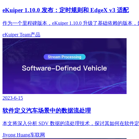
eKuiper 1.10.0 发布：定时规则和 EdgeX v3 适配
作为一个里程碑版本，eKuiper 1.10.0 升级了基础依赖的版本，如 
eKuiper Team
产品
2023-6-15
软件定义汽车场景中的数据流处理
本文将深入分析 SDV 数据的流处理技术，探讨其如何在软
Jiyong Huang
车联网