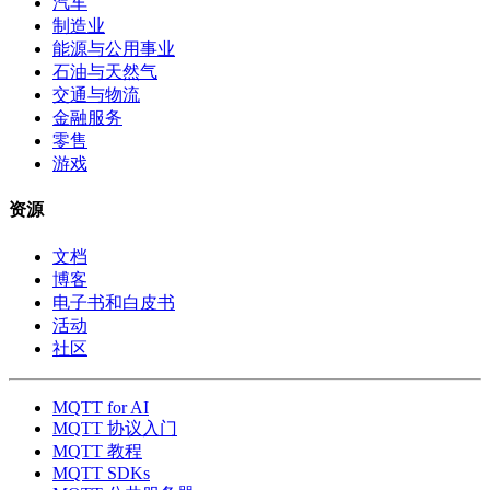
汽车
制造业
能源与公用事业
石油与天然气
交通与物流
金融服务
零售
游戏
资源
文档
博客
电子书和白皮书
活动
社区
MQTT for AI
MQTT 协议入门
MQTT 教程
MQTT SDKs