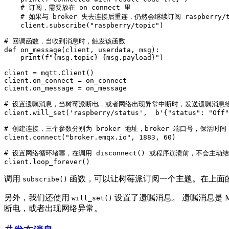
    # 订阅，需要放在 on_connect 里

    # 如果与 broker 失去连接后重连，仍然会继续订阅 raspberry/to
    client.subscribe("raspberry/topic")

# 回调函数，当收到消息时，触发该函数

def on_message(client, userdata, msg):

    print(f"{msg.topic} {msg.payload}")

client = mqtt.Client()

client.on_connect = on_connect

client.on_message = on_message

# 设置遗嘱消息，当树莓派断电，或者网络出现异常中断时，发送遗嘱消息给
client.will_set('raspberry/status',  b'{"status": "Off"
# 创建连接，三个参数分别为 broker 地址，broker 端口号，保活时间

client.connect("broker.emqx.io", 1883, 60)

# 设置网络循环堵塞，在调用 disconnect() 或程序崩溃前，不会主动结
调用
函数，可以让树莓派订阅一个主题。在上面
subscribe()
另外，我们还使用
设置了遗嘱消息。 遗嘱消息是
will_set()
断电，或者出现网络异常。