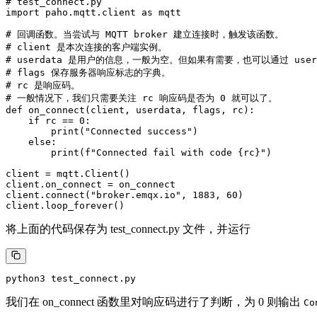
# test_connect.py 

import paho.mqtt.client as mqtt 

# 回调函数。当尝试与 MQTT broker 建立连接时，触发该函数。

# client 是本次连接的客户端实例。

# userdata 是用户的信息，一般为空。但如果有需要，也可以通过 user_d
# flags 保存服务器响应标志的字典。

# rc 是响应码。

# 一般情况下，我们只需要关注 rc 响应码是否为 0 就可以了。

def on_connect(client, userdata, flags, rc):

    if rc == 0:

        print("Connected success")

    else:

        print(f"Connected fail with code {rc}")

client = mqtt.Client() 

client.on_connect = on_connect 

client.connect("broker.emqx.io", 1883, 60) 

将上面的代码保存为 test_connect.py 文件，并运行
我们在 on_connect 函数里对响应码进行了判断，为 0 则输出
Co