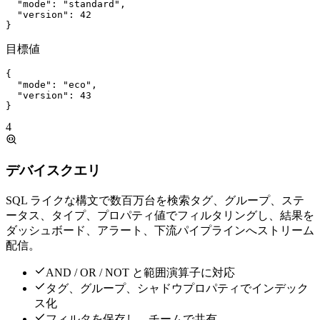
"mode"
:
"standard"
,
"version"
:
42
}
目標値
{
"mode"
:
"eco"
,
"version"
:
43
}
4
デバイスクエリ
SQL ライクな構文で数百万台を検索
タグ、グループ、ステ
ータス、タイプ、プロパティ値でフィルタリングし、結果を
ダッシュボード、アラート、下流パイプラインへストリーム
配信。
AND / OR / NOT と範囲演算子に対応
タグ、グループ、シャドウプロパティでインデック
ス化
フィルタを保存し、チームで共有