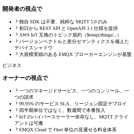
開発者の視点で
独自 SDK は不要、純粋な MQTT 5.0 のみ
初日から REST API と OpenAPI 3.1 仕様を提供
AWS IoT 互換のトピック規約（$emqx/things/...）
バージョンベクトルと差分セマンティクスを備えた
デバイスシャドウ
大規模実績のある EMQX ブローカーエンジンが基盤
ビジネス
オーナーの視点で
一つのマネージドサービス、一つのコンソール、一
つの請求
99.95% のサービス SLA、リージョン固定デプロイ
四半期単位ではなく、数週間で本番投入
IoT のハイパースケーラー依存なし、MQTT クライ
アントは可搬
EMQX Cloud で Fleet 単位の見通せる料金体系