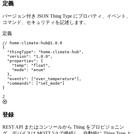
定義
バージョン付き JSON Thing Type にプロパティ、イベント、
コマンド、セキュリティを記述します。
定義
// home-climate-hub@1.0.0
{
"thingType"
:
"home-climate-hub"
,
"version"
:
"1.0.0"
,
"properties"
:
{
"temp"
:
"float"
,
"mode"
:
"enum"
}
,
"events"
:
[
"over_temperature"
]
,
"commands"
:
[
"set_mode"
]
}
2
登録
REST API またはコンソールから Thing をプロビジョニン
グ。デバイスは MQTT 5.0 で接続し、自動的に Thing Type と