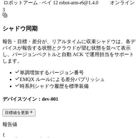
ロボットアーム · ベイ 12
robot-arm-r6@1.4.0
オンライン
3
シャドウ同期
報告・目標・差分が、リアルタイムに収束
シャドウは、各デ
バイスが報告する状態とクラウドが望む状態を並べて表示
し、バージョンベクトルと自動 ACK で運用担当をサポート
します。
単調増加するバージョン番号
EMQX ルールによる差分パブリッシュ
時系列シャドウ履歴を標準装備
デバイスツイン：dev-001
目標値を更新
報告値
{