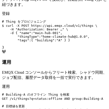
紐づきます。
登録
# Thing をプロビジョニング
$
curl
-X
POST
https
:
//api.emqx.cloud/v1/things
\
-H
"Authorization: Bearer …"
\
-d
{
"name"
:
"main-hub-001"
,
"thingType"
:
"home-climate-hub@1.0.0"
,
"tags"
:
{
"building"
:
"A"
}
}
3
運用
EMQX Cloud コンソールからフリート検索、シャドウ同期、
ジョブ配信、履歴データ取得を一括で実行できます。
運用
# Building-A のオフライン Thing を検索
GET
/v1/things?q=status
:
offline
AND
group
:
Building-A
# 目標値を更新