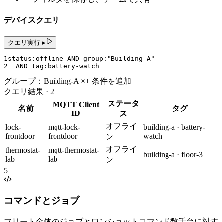
デバイスクエリ
クエリ実行 ▸
1
status
:
offline
AND
group
:
"Building-A"
2
AND
tag
:
battery
-
watch
グループ：Building-A ×
+ 条件を追加
クエリ結果 · 2
ステータ
MQTT Client
名前
タグ
ID
ス
オフライ
lock-
mqtt-lock-
building-a · battery-
frontdoor
frontdoor
watch
ン
オフライ
thermostat-
mqtt-thermostat-
building-a · floor-3
lab
lab
ン
5
コマンドとジョブ
フリート全体のジョブとワンショットコマンド
数千台に対す