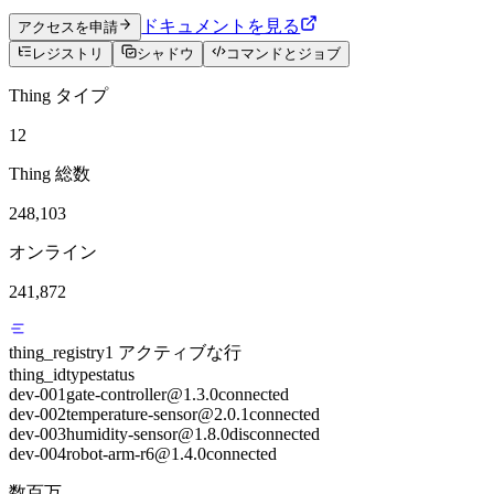
ドキュメントを見る
アクセスを申請
レジストリ
シャドウ
コマンドとジョブ
Thing タイプ
12
Thing 総数
248,103
オンライン
241,872
thing_registry
1 アクティブな行
thing_id
type
status
dev-001
gate-controller@1.3.0
connected
dev-002
temperature-sensor@2.0.1
connected
dev-003
humidity-sensor@1.8.0
disconnected
dev-004
robot-arm-r6@1.4.0
connected
数百万