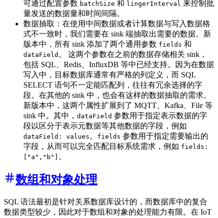
可通过配置参数
和
来控制批
batchSize
lingerInterval
量发送的数据量和时间间隔。
数据抽取：在使用中间数据或者计算数据与写入数据格
式不一致时，我们需要在 sink 端抽取出需要的数据。新
版本中，所有 sink 添加了两个通用参数
和
fields
。 这两个参数在之前的数据存储相关 sink，
dataField
包括 SQL、Redis、InfluxDB 等中已经支持。因为在数据
写入中，目标数据库通常有严格的列定义，而 SQL
SELECT 语句不一定能匹配列，往往有冗余选择的字
段。在其他的 sink 中，也会有这样的数据抽取的需求。
新版本中，这两个属性扩展到了 MQTT、Kafka、File 等
sink 中。其中，
参数用于指定表示数据的字
dataField
段以区分于表示元数据等其他数据的字段，例如
。
参数用于指定需要输出的
dataField: values
fields
字段，从而可以完全匹配目标系统需求，例如
fields:
。
["a","b"]
数组和对象处理
SQL 语法最初是针对关系数据库设计的，而数据库中的复合
数据类型较少，因此对于数组和对象的处理能力有限。在 IoT