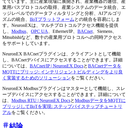
てています。主に産業現場に展開され、産業機器の通信、産
業用バスプロトコルの取得、産業システムのデータ統合、エ
ッジレベルでのデータフィルタリングと分析、AIアルゴリ
ズムの統合、
IIoTプラットフォーム
との統合を容易にしま
す。NeuronEXは、マルチプロトコルアクセス機能を提供
し、
Modbus
、
OPC UA
、Ethernet/IP、
BACnet
、Siemens、
Mitsubishiなど、数十の産業用プロトコルへの同時アクセス
をサポートしています。
NeuronEX BACnetプラグインは、クライアントとして機能
し、BACnetデバイスにアクセスすることができます。詳細
については、
BACnet/IP | NeuronEX Docs
と
BACnetデータを
MQTTにブリッジ: インテリジェントビルディングをより良
く実装するためのソリューション
をご覧ください。
NeuronEX Modbusプラグインはマスターとして機能し、スレ
ーブデバイスにアクセスすることができます。詳細について
は、
Modbus RTU | NeuronEX Docs
と
ModbusデータをMQTTに
ブリッジしてIIoTを実現: ステップバイステップチュートリ
アル
をご覧ください。
結論