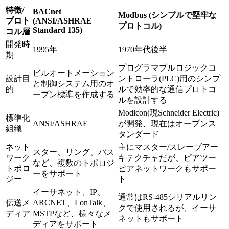
特徴/
BACnet
Modbus (シンプルで堅牢な
プロト
(ANSI/ASHRAE
プロトコル)
Standard 135)
コル層
開発時
1995年
1970年代後半
期
プログラマブルロジックコ
ビルオートメーション
設計目
ントローラ(PLC)用のシンプ
と制御システム用のオ
的
ルで効率的な通信プロトコ
ープン標準を作成する
ルを設計する
Modicon(現Schneider Electric)
標準化
ANSI/ASHRAE
が開発、現在はオープンス
組織
タンダード
ネット
主にマスター/スレーブアー
スター、リング、バス
ワーク
キテクチャだが、ピアツー
など、複数のトポロジ
トポロ
ピアネットワークもサポー
ーをサポート
ジー
ト
イーサネット、IP、
通常はRS-485シリアルリン
伝送メ
ARCNET、LonTalk、
クで使用されるが、イーサ
ディア
MSTPなど、様々なメ
ネットもサポート
ディアをサポート