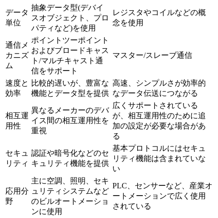
抽象データ型(デバイ
データ
レジスタやコイルなどの概
スオブジェクト、プロ
単位
念を使用
パティなど)を使用
ポイントツーポイント
通信メ
およびブロードキャス
カニズ
マスター/スレーブ通信
ト/マルチキャスト通
ム
信をサポート
速度と
比較的遅いが、豊富な
高速、シンプルさが効率的
効率
機能とデータ型を提供
なデータ伝送につながる
広くサポートされている
異なるメーカーのデバ
相互運
が、相互運用性のために追
イス間の相互運用性を
用性
加の設定が必要な場合があ
重視
る
基本プロトコルにはセキュ
セキュ
認証や暗号化などのセ
リティ機能は含まれていな
リティ
キュリティ機能を提供
い
主に空調、照明、セキ
PLC、センサーなど、産業オ
応用分
ュリティシステムなど
ートメーションで広く使用
野
のビルオートメーショ
されている
ンに使用