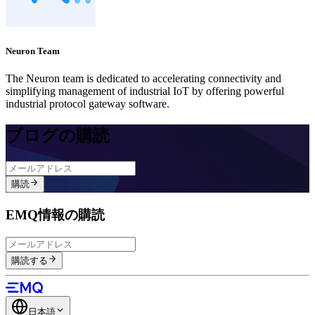
Neuron Team
The Neuron team is dedicated to accelerating connectivity and
simplifying management of industrial IoT by offering powerful
industrial protocol gateway software.
ブログの購読
購読
EMQ情報の購読
購読する
日本語