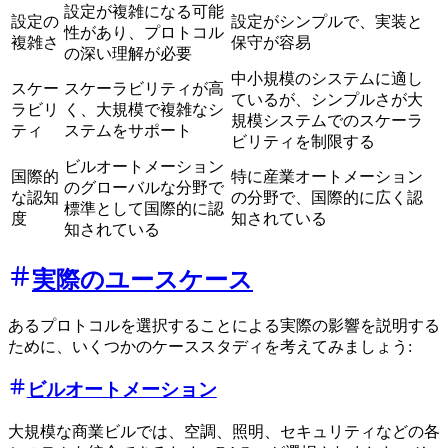
設定が複雑になる可能
設定の
設定がシンプルで、実装と
性があり、プロトコル
複雑さ
保守が容易
の深い理解が必要
中小規模のシステムに適し
スケー
スケーラビリティが高
ているが、シンプルさが大
ラビリ
く、大規模で複雑なシ
規模システムでのスケーラ
ティ
ステムをサポート
ビリティを制限する
ビルオートメーション
国際的
特に産業オートメーション
のグローバルな分野で
な認知
の分野で、国際的に広く認
標準として国際的に認
度
知されている
知されている
実際のユースケース
あるプロトコルを選択することによる実際の影響を説明する
ために、いくつかのケーススタディを考えてみましょう:
ビルオートメーション
大規模な商業ビルでは、空調、照明、セキュリティなどの各