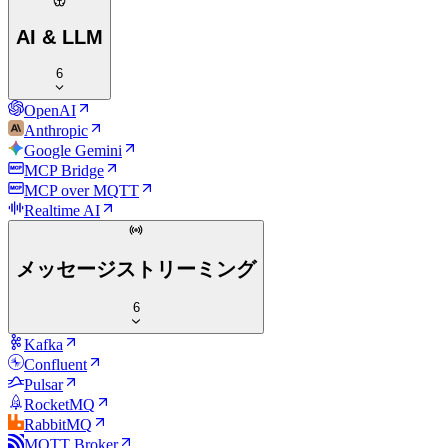
AI & LLM
6
OpenAI
Anthropic
Google Gemini
MCP Bridge
MCP over MQTT
Realtime AI
メッセージストリーミング
6
Kafka
Confluent
Pulsar
RocketMQ
RabbitMQ
MQTT Broker