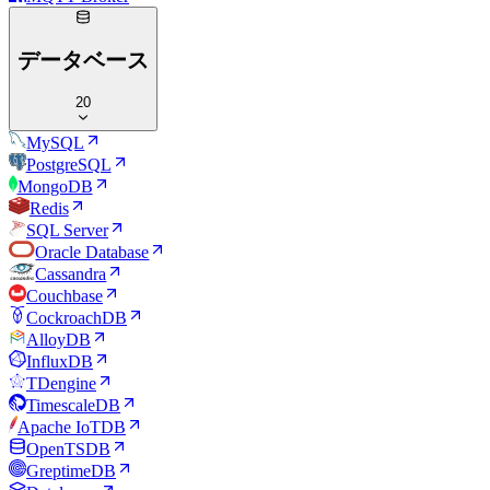
データベース
20
MySQL
PostgreSQL
MongoDB
Redis
SQL Server
Oracle Database
Cassandra
Couchbase
CockroachDB
AlloyDB
InfluxDB
TDengine
TimescaleDB
Apache IoTDB
OpenTSDB
GreptimeDB