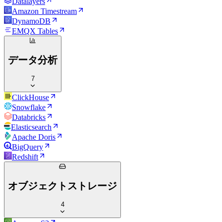
Datalayers
Amazon Timestream
DynamoDB
EMQX Tables
データ分析
7
ClickHouse
Snowflake
Databricks
Elasticsearch
Apache Doris
BigQuery
Redshift
オブジェクトストレージ
4