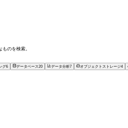
要なものを検索。
ング
6
データベース
20
データ分析
7
オブジェクトストレージ
4