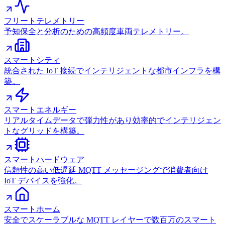
フリートテレメトリー
予知保全と分析のための高頻度車両テレメトリー。
スマートシティ
統合された IoT 接続でインテリジェントな都市インフラを構
築。
スマートエネルギー
リアルタイムデータで弾力性があり効率的でインテリジェン
トなグリッドを構築。
スマートハードウェア
信頼性の高い低遅延 MQTT メッセージングで消費者向け
IoT デバイスを強化。
スマートホーム
安全でスケーラブルな MQTT レイヤーで数百万のスマート