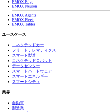
EMQX Edge
EMQX Neuron
EMQX Agents
EMQX Fleets
EMQX Tables
ユースケース
コネクテッドカー
フリートテレマティクス
スマート製造
コネクテッドロボット
データセンター
スマートハードウェア
スマートエネルギー
スマートシティ
業界
自動車
製造業