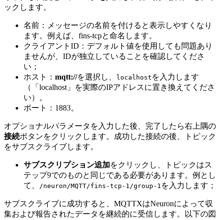
ックします。
名前：メッセージの名前を付けると表示しやすくなり
ます。例えば、fins-tcpと命名します。
クライアントID：デフォルト値を使用しても問題あり
ませんが、IDが独立していることを確認してくださ
い；
ホスト：
mqtt://
を選択し、
を入力します
localhost
（「localhost」を実際のIPアドレスに置き換えてくださ
い）。
ポート：1883。
オプショナルパラメータを入力した後、完了したら右上隅の
接続
ボタンをクリックします。成功した接続の後、トピック
をサブスクライブします。
サブスクリプション追加
をクリックし、トピックはス
テップ9でのものと同じである必要があります。例とし
て、
を入力します；
/neuron/MQTT/fins-tcp-1/group-1
サブスクライブに成功すると、MQTTXはNeuronによって収
集および報告されたデータを継続的に受信します。以下の図