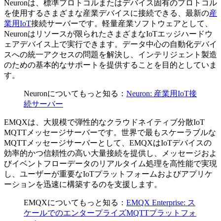
Neuronは、標準プロトコルまたはデバイス固有のプロトコル
を使用するさまざまな産業デバイスに接続できる、最新の
産
業用IoT
接続サーバーです。軽量産業ソフトウェアとして、
Neuronはリソースが限られたさまざまなIoTエッジハードウ
ェアデバイス上で実行できます。データ中心の自動化デバイ
スへの統一アクセスの問題を解決し、インテリジェント製造
のための基本的なサポートを提供することを目的としていま
す。
Neuronについてもっと知る：
Neuron: 産業用IoT接
続サーバー
EMQXは、大規模で弾性的なクラウドネイティブ分散IoT
MQTTメッセージサーバーです。世界で最もスケーラブルな
MQTTメッセージサーバーとして、EMQXはIoTデバイスの
効率的かつ信頼性の高い大量接続を提供し、メッセージおよ
びイベントフローデータのリアルタイム処理を高性能で実現
し、ユーザーが重要なIoTプラットフォームおよびアプリケ
ーションを迅速に構築するのを支援します。
EMQXについてもっと知る：
EMQX Enterprise: ス
ケールでのエンタープライズMQTTプラットフォ