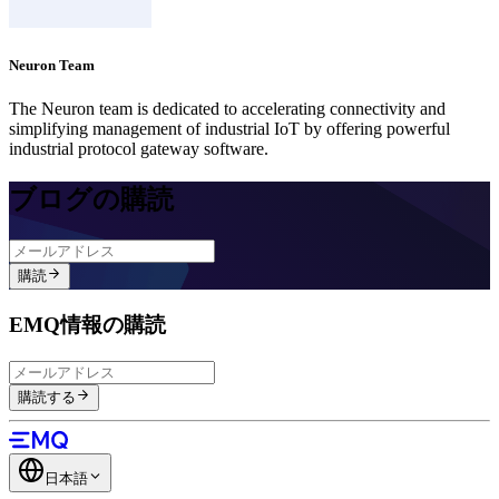
Neuron Team
The Neuron team is dedicated to accelerating connectivity and
simplifying management of industrial IoT by offering powerful
industrial protocol gateway software.
ブログの購読
購読
EMQ情報の購読
購読する
日本語