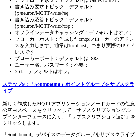
アップロード形式：デフォルトはValues-format；
書き込み要求トピック：デフォルト
は/neuron/MQTT/write/req；
書き込み応答トピック：デフォルト
は/neuron/MQTT/write/resp；
オフラインデータキャッシング：デフォルトはオフ；
ブローカーホスト：作成したemqxブローカーのアドレ
スを入力します。通常はlocalhost、つまり実際のIPアド
レスです。
ブローカーポート：デフォルトは1883；
ユーザー名、パスワード：不要；
SSL：デフォルトはオフ。
ステップ9：「Southbound」ポイントグループをサブスクラ
イブ
新しく作成したMQTTアプリケーションノードカードの任意
の空白スペースをクリックして、サブスクリプショングルー
プインターフェースに入り、「サブスクリプション追加」を
クリックします。
「Southbound」デバイスのデータグループをサブスクライブ