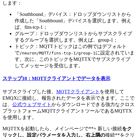
します：
「Southbound」デバイス：ドロップダウンリストから
作成した「Southbound」デバイスを選択します。例え
ば、fins-tcp-1；
グループ：ドロップダウンリストからサブスクライブ
するグループを選択します。例えば、group-1；
トピック：MQTTトピックはこの例ではデフォルト
で
に設定されていま
/neuron/MQTT/fins-tcp-1/group-1
す。次に、このトピックをMQTTXでサブスクライブ
してメッセージを受信します。
ステップ10：MQTTクライアントでデータを表示
サブスクライブした後、
MQTTクライアント
を使用して
EMQXに接続し、報告されたデータを表示できます。ここで
は、
公式ウェブサイト
からダウンロードできる強力なクロス
プラットフォームMQTTクライアントツールであるMQTTX
を使用します。
MQTTXを起動したら、メインページで**+ 新しい接続
をク
リックし、設定パラメータを入力し、右上隅の
接続**をクリ