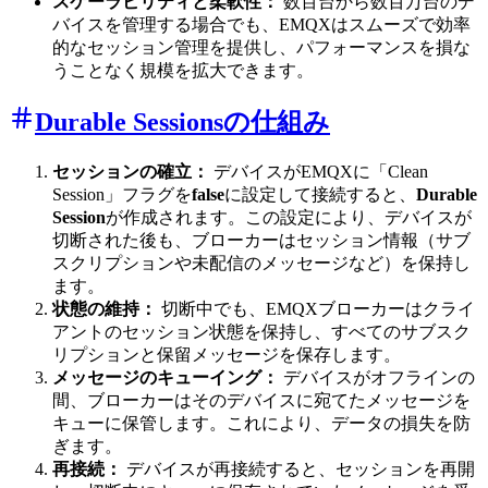
スケーラビリティと柔軟性：
数百台から数百万台のデ
バイスを管理する場合でも、EMQXはスムーズで効率
的なセッション管理を提供し、パフォーマンスを損な
うことなく規模を拡大できます。
Durable Sessionsの仕組み
セッションの確立：
デバイスがEMQXに「Clean
Session」フラグを
false
に設定して接続すると、
Durable
Session
が作成されます。この設定により、デバイスが
切断された後も、ブローカーはセッション情報（サブ
スクリプションや未配信のメッセージなど）を保持し
ます。
状態の維持：
切断中でも、EMQXブローカーはクライ
アントのセッション状態を保持し、すべてのサブスク
リプションと保留メッセージを保存します。
メッセージのキューイング：
デバイスがオフラインの
間、ブローカーはそのデバイスに宛てたメッセージを
キューに保管します。これにより、データの損失を防
ぎます。
再接続：
デバイスが再接続すると、セッションを再開