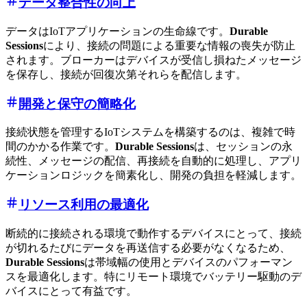
データ整合性の向上
データはIoTアプリケーションの生命線です。
Durable
Sessions
により、接続の問題による重要な情報の喪失が防止
されます。ブローカーはデバイスが受信し損ねたメッセージ
を保存し、接続が回復次第それらを配信します。
開発と保守の簡略化
接続状態を管理するIoTシステムを構築するのは、複雑で時
間のかかる作業です。
Durable Sessions
は、セッションの永
続性、メッセージの配信、再接続を自動的に処理し、アプリ
ケーションロジックを簡素化し、開発の負担を軽減します。
リソース利用の最適化
断続的に接続される環境で動作するデバイスにとって、接続
が切れるたびにデータを再送信する必要がなくなるため、
Durable Sessions
は帯域幅の使用とデバイスのパフォーマン
スを最適化します。特にリモート環境でバッテリー駆動のデ
バイスにとって有益です。