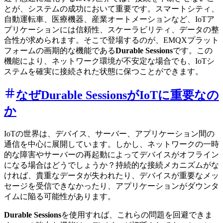
とが、システムの成功において重要です。スマートシティ、
自動運転車、医療機器、産業オートメーションなど、IoTア
プリケーションには信頼性、スケーラビリティ、データの整
合性が求められます。そこで登場するのが、EMQXプラット
フォームの画期的な機能である
Durable Sessions
です。この
機能により、ネットワーク環境が不安定な場合でも、IoTシ
ステムを確実に接続された状態に保つことができます。
なぜDurable SessionsがIoTに重要なの
か
IoTの世界は、デバイス、サーバー、アプリケーション間の
通信を中心に展開しています。しかし、ネットワークの一時
的な障害やサーバーの再起動によってデバイスがオフライン
になる場合はどうでしょうか？持続的な接続メカニズムがな
ければ、貴重なデータが失われたり、デバイスが重要なメッ
セージを受信できなかったり、アプリケーションがダウンタ
イムに陥る可能性があります。
Durable Sessions
を使用すれば、これらの問題を回避できま