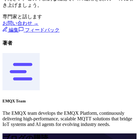
き上げましょう。
専門家と話します
お問い合わせ →
編集
フィードバック
著者
EMQX Team
The EMQX team develops the EMQX Platform, continuously
delivering high-performance, scalable MQTT solutions that bridge
IoT systems and AI agents for evolving industry needs.
ブログの購読