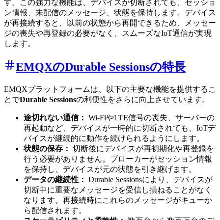
す。この強力な機能は、デバイスが切断されても、セッショ
ン情報、未配信のメッセージ、状態を保持します。デバイス
が再接続すると、以前の状態から再開できるため、メッセー
ジの喪失や再登録の必要がなく、スムーズなIoT通信が実現
します。
EMQXのDurable Sessionsの特長
EMQXプラットフォームは、以下の主要な機能を提供するこ
とで
Durable Sessions
の利便性をさらに向上させています。
途切れない通信：
Wi-FiやLTE信号の喪失、サーバーの
再起動など、デバイスが一時的に切断されても、IoTデ
バイスが継続的に動作を続けられるようにします。
状態の保存：
切断後にデバイスが再初期化や再登録を
行う必要がありません。ブローカーがセッション情報
を保持し、デバイスが元の状態を引き継げます。
データの継続性：
Durable Sessionsにより、デバイスが
切断中に重要なメッセージを受信し損ねることがなく
なります。再接続時にこれらのメッセージがキューか
ら配信されます。