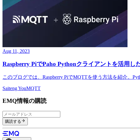
Aug 11, 2023
Raspberry PiでPaho Pythonクライアントを活
このブログでは、Raspberry PiでMQTTを使う方法を紹介。P
Saiteng You
MQTT
EMQ情報の購読
購読する