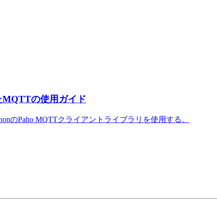
用したMQTTの使用ガイド
ythonのPaho MQTTクライアントライブラリを使用する。