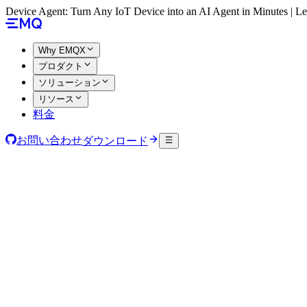
Device Agent: Turn Any IoT Device into an AI Agent in Minutes | 
Why EMQX
プロダクト
ソリューション
リソース
料金
お問い合わせ
ダウンロード
macOS / Linux
Windows
$
curl -fsSL https://emqx.sh/device-agent | sh