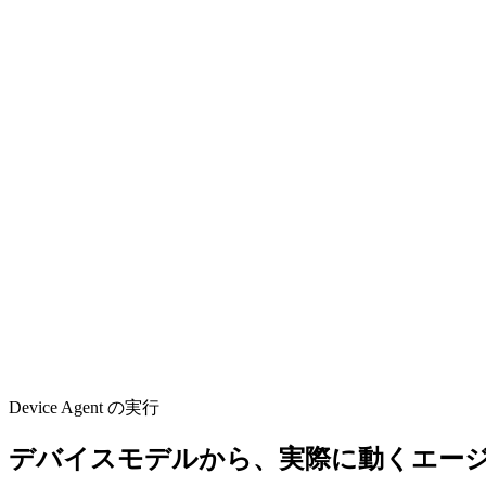
Device Agent
接続中
スマートホーム
スマートコックピット
スマート蓄電
スマ
リビング空調ハブ
オンライン
温度
—
°C
湿度
—
%
デバイスを記述
コマンドを送信
デバイスのステータスを取得
Device Agent の実行
デバイスモデルから、実際に動くエー