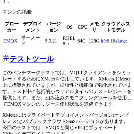
す。
マシンの詳細:
ブロー
デプロイ
バージ
メモ
クラウドホス
OS
CPU
カー
メント
ョン
リ
トモデル
単一ノー
RHEL
EMQX
5.0.21
64C
128G
hfc6.16xlarge
8.5
ド
テストツール
このベンチマークテストでは、MQTTクライアントをシミュ
レートするためにXMeterを使用しています。XMeterはJMeter
上に構築されていますが、拡張性と機能面で強化されていま
す。テスト中に包括的かつリアルタイムのテストレポートを
提供します。また、組み込みのモニタリングツールを使用し
てEMQXマシンのリソース使用状況を追跡できます。
XMeterにはプライベートデプロイメントバージョン(オンプ
レミス)とパブリッククラウドSaaSバージョンがあります。
今回のテストでは、EMQXと同じVPCにプライベート
XMeterをデプロイしています。