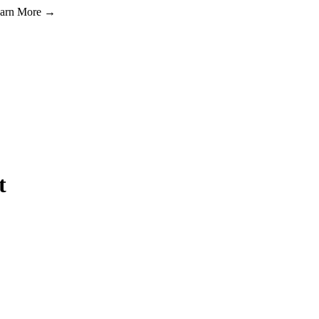
Learn More →
t