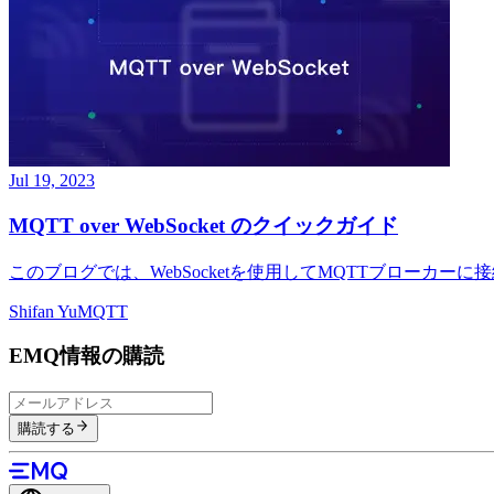
Jul 19, 2023
MQTT over WebSocket のクイックガイド
このブログでは、WebSocketを使用してMQTTブローカーに接続
Shifan Yu
MQTT
EMQ情報の購読
購読する