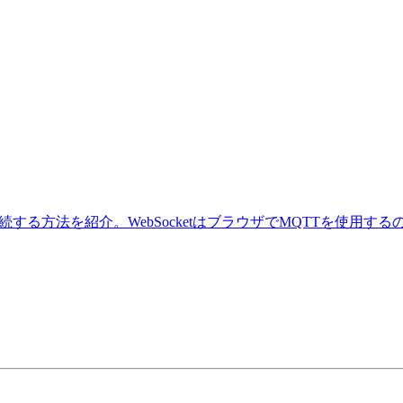
する方法を紹介。WebSocketはブラウザでMQTTを使用するのに便