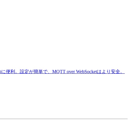
利。設定が簡単で、MQTT over WebSocketはより安全。