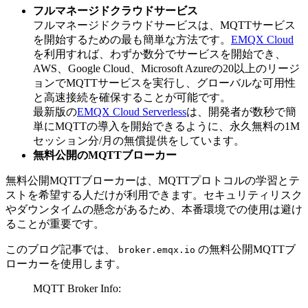
フルマネージドクラウドサービス
フルマネージドクラウドサービスは、MQTTサービス
を開始するための最も簡単な方法です。
EMQX Cloud
を利用すれば、わずか数分でサービスを開始でき、
AWS、Google Cloud、Microsoft Azureの20以上のリージ
ョンでMQTTサービスを実行し、グローバルな可用性
と高速接続を確保することが可能です。
最新版の
EMQX Cloud Serverless
は、開発者が数秒で簡
単にMQTTの導入を開始できるように、永久無料の1M
セッション分/月の無償提供をしています。
無料公開のMQTTブローカー
無料公開MQTTブローカーは、MQTTプロトコルの学習とテ
ストを希望する人だけが利用できます。セキュリティリスク
やダウンタイムの懸念があるため、本番環境での使用は避け
ることが重要です。
このブログ記事では、
の無料公開MQTTブ
broker.emqx.io
ローカーを使用します。
MQTT Broker Info: