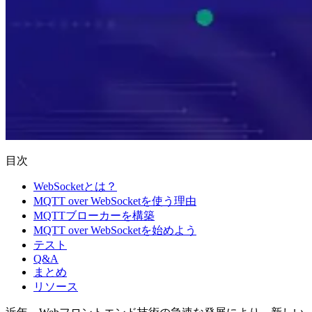
目次
WebSocketとは？
MQTT over WebSocketを使う理由
MQTTブローカーを構築
MQTT over WebSocketを始めよう
テスト
Q&A
まとめ
リソース