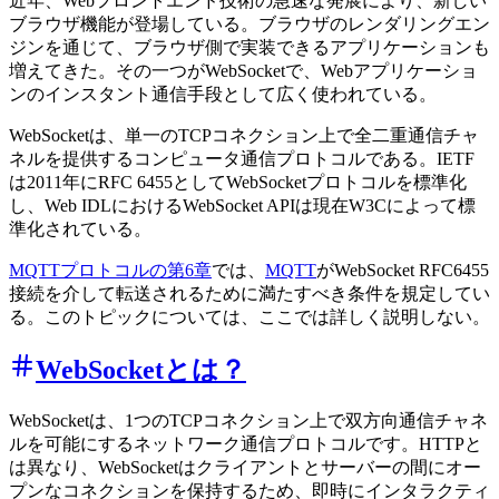
近年、Webフロントエンド技術の急速な発展により、新しい
ブラウザ機能が登場している。ブラウザのレンダリングエン
ジンを通じて、ブラウザ側で実装できるアプリケーションも
増えてきた。その一つがWebSocketで、Webアプリケーショ
ンのインスタント通信手段として広く使われている。
WebSocketは、単一のTCPコネクション上で全二重通信チャ
ネルを提供するコンピュータ通信プロトコルである。IETF
は2011年にRFC 6455としてWebSocketプロトコルを標準化
し、Web IDLにおけるWebSocket APIは現在W3Cによって標
準化されている。
MQTTプロトコルの第6章
では、
MQTT
がWebSocket
RFC6455
接続を介して転送されるために満たすべき条件を規定してい
る。このトピックについては、ここでは詳しく説明しない。
WebSocketとは？
WebSocketは、1つのTCPコネクション上で双方向通信チャネ
ルを可能にするネットワーク通信プロトコルです。HTTPと
は異なり、WebSocketはクライアントとサーバーの間にオー
プンなコネクションを保持するため、即時にインタラクティ