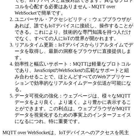
でも、IoTデバイスと直接対話できます。異なるプロト
コルを心配する必要はありません - MQTT over
WebSocketで簡単です。
ユニバーサル・アクセシビリティ：ウェブブラウザが
あれば、誰でもIoTデバイスに接続し、操作することが
できる。これにより、技術的な専門知識を持つ人だけ
でなく、すべての人にIoTの世界が開かれます。
リアルタイム更新：IoTデバイスからリアルタイムでデ
ータを取得し、最新の洞察をブラウザに直接提供しま
す。
効率性と幅広いサポート：MQTTは軽量なプロトコル
であり、JavaScriptのWebSocketの広範なサポートと組
み合わせることで、ほとんどすべてのWebアプリケー
ションで効率的なリアルタイムデータ伝送が可能にな
る。
データ可視化の強化：ウェブページは、様々なMQTT
データをより良く、より速く、より豊かに表示するこ
とができます。この利点は、ウェブブラウザがMQTT
データを視覚化するための事実上のインターフェイス
になるにつれ、特に重要です。
MQTT over WebSocketは、IoTデバイスへのアクセスを民主