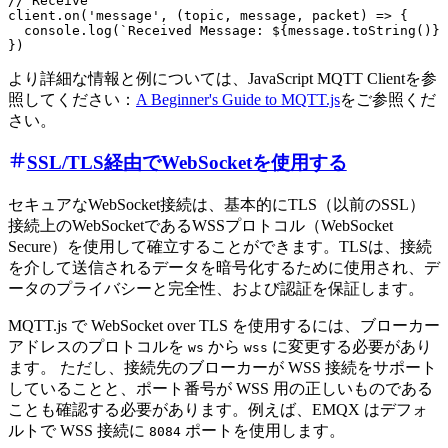
// Receive

client.on('message', (topic, message, packet) => {

  console.log(`Received Message: ${message.toString()} 
より詳細な情報と例については、JavaScript MQTT Clientを参
照してください：
A Beginner's Guide to MQTT.js
をご参照くだ
さい。
SSL/TLS経由でWebSocketを使用する
セキュアなWebSocket接続は、基本的にTLS（以前のSSL）
接続上のWebSocketであるWSSプロトコル（WebSocket
Secure）を使用して確立することができます。TLSは、接続
を介して送信されるデータを暗号化するために使用され、デ
ータのプライバシーと完全性、および認証を保証します。
MQTT.js で WebSocket over TLS を使用するには、ブローカー
アドレスのプロトコルを
から
に変更する必要があり
ws
wss
ます。 ただし、接続先のブローカーが WSS 接続をサポート
していることと、ポート番号が WSS 用の正しいものである
ことも確認する必要があります。例えば、EMQX はデフォ
ルトで WSS 接続に
ポートを使用します。
8084