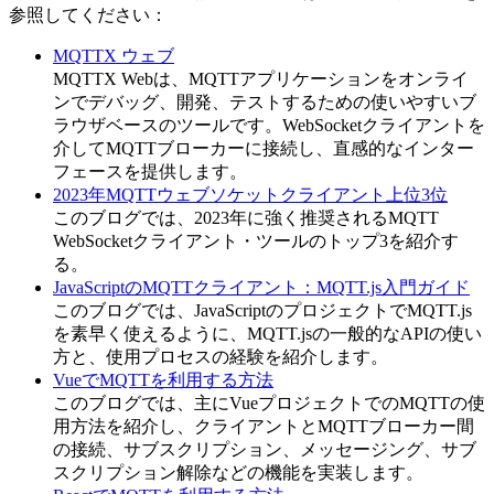
参照してください：
MQTTX ウェブ
MQTTX Webは、MQTTアプリケーションをオンライ
ンでデバッグ、開発、テストするための使いやすいブ
ラウザベースのツールです。WebSocketクライアントを
介してMQTTブローカーに接続し、直感的なインター
フェースを提供します。
2023年MQTTウェブソケットクライアント上位3位
このブログでは、2023年に強く推奨されるMQTT
WebSocketクライアント・ツールのトップ3を紹介す
る。
JavaScriptのMQTTクライアント：MQTT.js入門ガイド
このブログでは、JavaScriptのプロジェクトでMQTT.js
を素早く使えるように、MQTT.jsの一般的なAPIの使い
方と、使用プロセスの経験を紹介します。
VueでMQTTを利用する方法
このブログでは、主にVueプロジェクトでのMQTTの使
用方法を紹介し、クライアントとMQTTブローカー間
の接続、サブスクリプション、メッセージング、サブ
スクリプション解除などの機能を実装します。