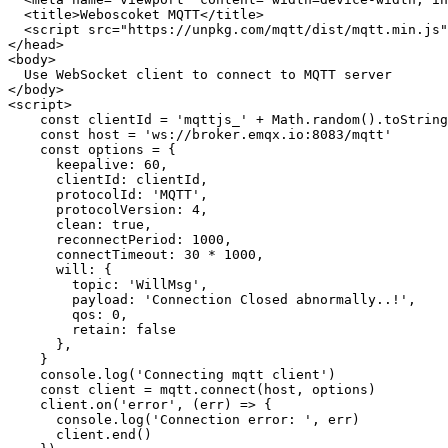
  <title>Weboscoket MQTT</title>

  <script src="https://unpkg.com/mqtt/dist/mqtt.min.js"
</head>

<body>

  Use WebSocket client to connect to MQTT server

</body>

<script>

    const clientId = 'mqttjs_' + Math.random().toString
    const host = 'ws://broker.emqx.io:8083/mqtt'

    const options = {

      keepalive: 60,

      clientId: clientId,

      protocolId: 'MQTT',

      protocolVersion: 4,

      clean: true,

      reconnectPeriod: 1000,

      connectTimeout: 30 * 1000,

      will: {

        topic: 'WillMsg',

        payload: 'Connection Closed abnormally..!',

        qos: 0,

        retain: false

      },

    }

    console.log('Connecting mqtt client')

    const client = mqtt.connect(host, options)

    client.on('error', (err) => {

      console.log('Connection error: ', err)

      client.end()
