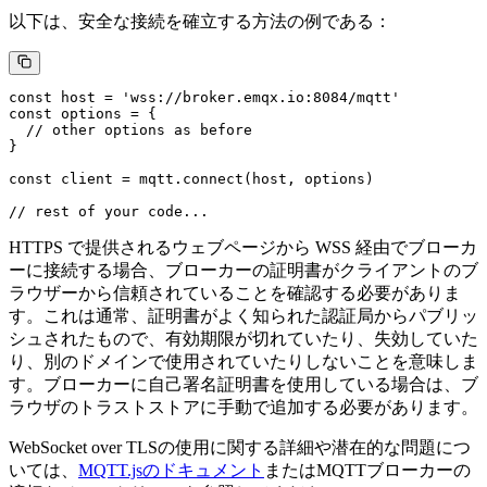
以下は、安全な接続を確立する方法の例である：
const host = 'wss://broker.emqx.io:8084/mqtt'

const options = {

  // other options as before

}

const client = mqtt.connect(host, options)

HTTPS で提供されるウェブページから WSS 経由でブローカ
ーに接続する場合、ブローカーの証明書がクライアントのブ
ラウザーから信頼されていることを確認する必要がありま
す。これは通常、証明書がよく知られた認証局からパブリッ
シュされたもので、有効期限が切れていたり、失効していた
り、別のドメインで使用されていたりしないことを意味しま
す。ブローカーに自己署名証明書を使用している場合は、ブ
ラウザのトラストストアに手動で追加する必要があります。
WebSocket over TLSの使用に関する詳細や潜在的な問題につ
いては、
MQTT.jsのドキュメント
またはMQTTブローカーの