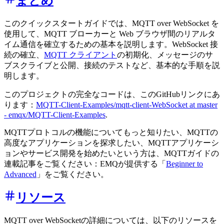
まとめ
このクイックスタートガイドでは、MQTT over WebSocket を
使用して、MQTT ブローカーと Web ブラウザ間のリアルタ
イム通信を確立するための基本を説明します。WebSocket 接
続の確立、
MQTT クライアント
の初期化、メッセージのサ
ブスクライブと公開、接続のテストなど、基本的な手順を説
明します。
このプロジェクトの完全なコードは、このGitHubリンクにあ
ります：
MQTT-Client-Examples/mqtt-client-WebSocket at master
- emqx/MQTT-Client-Examples
.
MQTTプロトコルの機能についてもっと知りたい、MQTTの
高度なアプリケーションを探求したい、MQTTアプリケーシ
ョンやサービス開発を始めたいという方は、MQTTガイドの
連載記事をご覧ください：EMQが提供する「
Beginner to
Advanced
」をご覧ください。
リソース
MQTT over WebSocketの詳細については、以下のリソースを