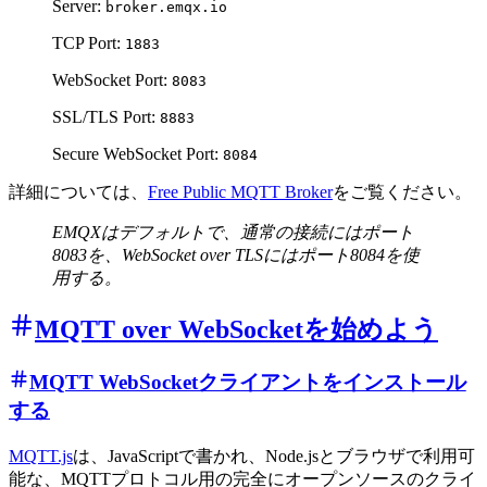
Server:
broker.emqx.io
TCP Port:
1883
WebSocket Port:
8083
SSL/TLS Port:
8883
Secure WebSocket Port:
8084
詳細については、
Free Public MQTT Broker
をご覧ください。
EMQXはデフォルトで、通常の接続にはポート
8083を、WebSocket over TLSにはポート8084を使
用する。
MQTT over WebSocketを始めよう
MQTT WebSocketクライアントをインストール
する
MQTT.js
は、JavaScriptで書かれ、Node.jsとブラウザで利用可
能な、MQTTプロトコル用の完全にオープンソースのクライ