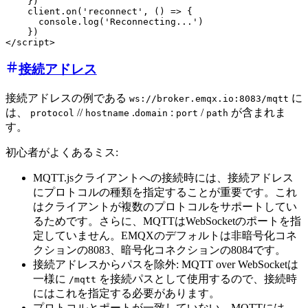
    })

    client.on('reconnect', () => {

      console.log('Reconnecting...')

    })

接続アドレス
接続アドレスの例である
に
ws://broker.emqx.io:8083/mqtt
は、
//
.
:
/
が含まれま
protocol
hostname
domain
port
path
す。
初心者がよくあるミス:
MQTT.jsクライアントへの接続時には、接続アドレス
にプロトコルの種類を指定することが重要です。これ
はクライアントが複数のプロトコルをサポートしてい
るためです。さらに、MQTTはWebSocketのポートを指
定していません。EMQXのデフォルトは非暗号化コネ
クションの8083、暗号化コネクションの8084です。
接続アドレスからパスを除外: MQTT over WebSocketは
一様に
を接続パスとして使用するので、接続時
/mqtt
にはこれを指定する必要があります。
プロトコルとポートが一致していない。MQTTには