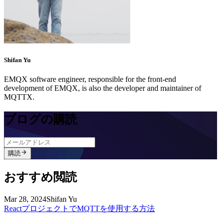
Shifan Yu
EMQX software engineer, responsible for the front-end
development of EMQX, is also the developer and maintainer of
MQTTX.
ブログの購読
購読
おすすめ閲読
Mar 28, 2024
Shifan Yu
ReactプロジェクトでMQTTを使用する方法