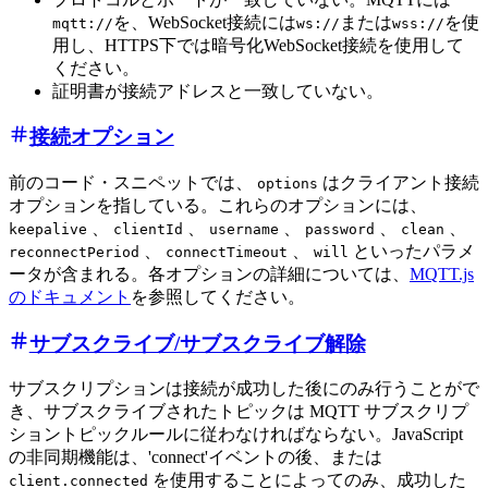
を、WebSocket接続には
または
を使
mqtt://
ws://
wss://
用し、HTTPS下では暗号化WebSocket接続を使用して
ください。
証明書が接続アドレスと一致していない。
接続オプション
前のコード・スニペットでは、
はクライアント接続
options
オプションを指している。これらのオプションには、
、
、
、
、
、
keepalive
clientId
username
password
clean
、
、
といったパラメ
reconnectPeriod
connectTimeout
will
ータが含まれる。各オプションの詳細については、
MQTT.js
のドキュメント
を参照してください。
サブスクライブ/サブスクライブ解除
サブスクリプションは接続が成功した後にのみ行うことがで
き、サブスクライブされたトピックは MQTT サブスクリプ
ショントピックルールに従わなければならない。JavaScript
の非同期機能は、'connect'イベントの後、または
を使用することによってのみ、成功した
client.connected