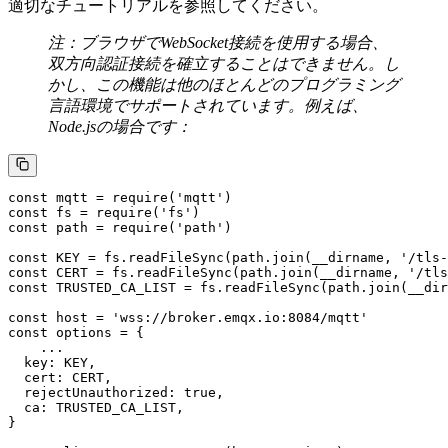
適切なチュートリアルを参照してください。
注：ブラウザでWebSocket接続を使用する場合、
双方向認証接続を確立することはできません。し
かし、この機能は他のほとんどのプログラミング
言語環境でサポートされています。例えば、
Node.jsの場合です：
const mqtt = require('mqtt')

const fs = require('fs')

const path = require('path')

const KEY = fs.readFileSync(path.join(__dirname, '/tls-
const CERT = fs.readFileSync(path.join(__dirname, '/tls
const TRUSTED_CA_LIST = fs.readFileSync(path.join(__dir
const host = 'wss://broker.emqx.io:8084/mqtt'

const options = {

    ...

  key: KEY,

  cert: CERT,

  rejectUnauthorized: true,

  ca: TRUSTED_CA_LIST,

}
