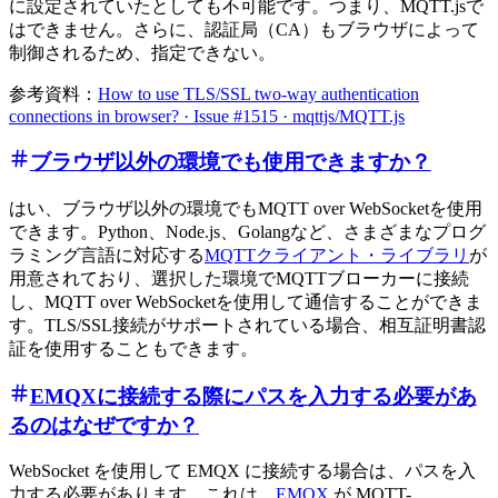
に設定されていたとしても不可能です。つまり、MQTT.jsで
はできません。さらに、認証局（CA）もブラウザによって
制御されるため、指定できない。
参考資料：
How to use TLS/SSL two-way authentication
connections in browser? · Issue #1515 · mqttjs/MQTT.js
ブラウザ以外の環境でも使用できますか？
はい、ブラウザ以外の環境でもMQTT over WebSocketを使用
できます。Python、Node.js、Golangなど、さまざまなプログ
ラミング言語に対応する
MQTTクライアント・ライブラリ
が
用意されており、選択した環境でMQTTブローカーに接続
し、MQTT over WebSocketを使用して通信することができま
す。TLS/SSL接続がサポートされている場合、相互証明書認
証を使用することもできます。
EMQXに接続する際にパスを入力する必要があ
るのはなぜですか？
WebSocket を使用して EMQX に接続する場合は、パスを入
力する必要があります。これは、
EMQX
が MQTT-