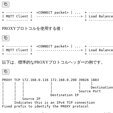
+ ----------- +  <CONNECT packet> | ...  + ------------
| MQTT Client |  ----------------------> | Load Balance
PROXYプロトコルを使用する後：
+ ----------- +  <CONNECT packet> | ...  + ------------
| MQTT Client |  ----------------------> | Load Balance
以下は、標準的なPROXYプロトコルヘッダーの例です。
PROXY TCP 172.168.0.116 172.168.0.200 39826 1883

|     |   |             |             |     |

|     |   |             |             |     Destination
|     |   |             |             Source Port

|     |   |             Destination IP

|     |   Source IP

|     Indicates this is an IPv4 TCP connection
