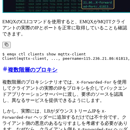
EMQXのCLIコマンドを使用すると、EMQXがMQTTクライ
アントの実際のIPとポートを正常に取得していることも確認
できます。
$ emqx ctl clients show mqttx-client

複数階層のプロキシ
複数階層のプロキシシナリオでは、
を使用
X-Forwarded-For
してクライアントの実際のIPをプロキシを介してバックエン
ドアプリケーションサーバーに渡し、要求のソースを認識
し、異なるサービスを提供できるようにします。
しかし、実際には、LBがダウンストリームIPを
X-
ヘッダーに追加するだけでは不十分です。ク
Forwarded-For
ライアント側の悪意のあるなりすましを考慮する必要があり
ます。なぜなら、クライアント側も
ヘッダ
X-Forwarded-For