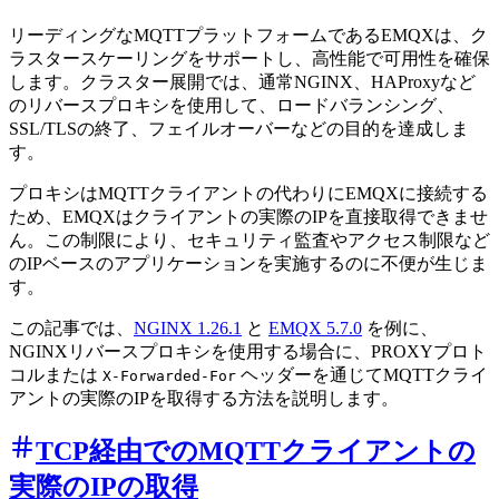
リーディングなMQTTプラットフォームであるEMQXは、ク
ラスタースケーリングをサポートし、高性能で可用性を確保
します。クラスター展開では、通常NGINX、HAProxyなど
のリバースプロキシを使用して、ロードバランシング、
SSL/TLSの終了、フェイルオーバーなどの目的を達成しま
す。
プロキシはMQTTクライアントの代わりにEMQXに接続する
ため、EMQXはクライアントの実際のIPを直接取得できませ
ん。この制限により、セキュリティ監査やアクセス制限など
のIPベースのアプリケーションを実施するのに不便が生じま
す。
この記事では、
NGINX 1.26.1
と
EMQX 5.7.0
を例に、
NGINXリバースプロキシを使用する場合に、PROXYプロト
コルまたは
ヘッダーを通じてMQTTクライ
X-Forwarded-For
アントの実際のIPを取得する方法を説明します。
TCP経由でのMQTTクライアントの
実際のIPの取得