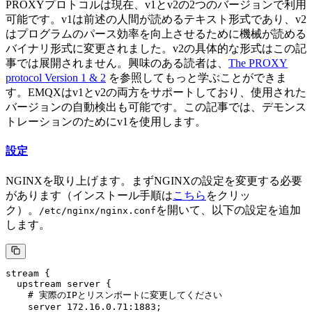
PROXYプロトコルは現在、v1とv2の2つのバージョンで利用
可能です。v1は前述の人間が読めるテキスト形式であり、v2
はプログラムのパース効率を向上させるために機械が読める
バイナリ形式に変更されました。v2の具体的な形式はこの記
事では展開されません。興味のある読者は、
The PROXY
protocol Version 1 & 2
を参照してもっと学ぶことができま
す。EMQXはv1とv2の両方をサポートしており、使用された
バージョンの自動検出も可能です。この記事では、デモンス
トレーションのためにv1を使用します。
設定
NGINXを取り上げます。まずNGINXの設定を変更する必要
があります（インストール手順は
こちら
をクリッ
ク）。
を開いて、以下の設定を追加
/etc/nginx/nginx.conf
します。
stream {

  upstream server {

    # 実際のIPとリスンポートに変更してください

    server 172.16.0.71:1883;
