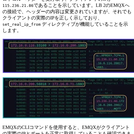
であることを示しています。LB 2のEMQXへ
115.236.21.86
の接続で、ヘッダーの内容は変更されていますが、それでも
クライアントの実際のIPを正しく示しており、
ディレクティブが機能していることを示
set_real_ip_from
します。
EMQXのCLIコマンドを使用すると、EMQXがクライアント
の実際のIPとポートを正常に取得していることも確認できま