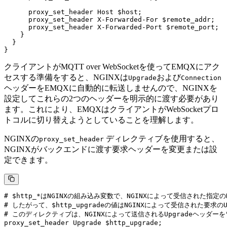
      proxy_set_header Host $host;

      proxy_set_header X-Forwarded-For $remote_addr;

      proxy_set_header X-Forwarded-Port $remote_port;

    }

  }

クライアントがMQTT over WebSocketを使ってEMQXにアク
セスする準備をすると、NGINXは
および
Upgrade
Connection
ヘッダーをEMQXに自動的に転送しませんので、NGINXを
設定してこれらの2つのヘッダーを明示的に渡す必要があり
ます。これにより、EMQXはクライアントがWebSocketプロ
トコルに切り替えようとしていることを理解します。
NGINXの
ディレクティブを使用すると、
proxy_set_header
NGINXがバックエンドに渡す要求ヘッダーを変更または設
定できます。
# $http_*はNGINXの組み込み変数で、NGINXによって受信された指定の
# したがって、$http_upgradeの値はNGINXによって受信された要求のU
# このディレクティブは、NGINXによって送信されるUpgradeヘッダーを"
proxy_set_header Upgrade $http_upgrade;
