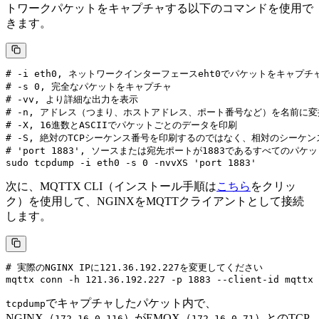
トワークパケットをキャプチャする以下のコマンドを使用で
きます。
# -i eth0, ネットワークインターフェースeht0でパケットをキャプチャ
# -s 0, 完全なパケットをキャプチャ

# -vv, より詳細な出力を表示

# -n, アドレス（つまり、ホストアドレス、ポート番号など）を名前に変
# -X, 16進数とASCIIでパケットごとのデータを印刷

# -S, 絶対のTCPシーケンス番号を印刷するのではなく、相対のシーケン
# 'port 1883', ソースまたは宛先ポートが1883であるすべてのパケ
次に、MQTTX CLI（インストール手順は
こちら
をクリッ
ク）を使用して、NGINXをMQTTクライアントとして接続
します。
# 実際のNGINX IPに121.36.192.227を変更してください

でキャプチャしたパケット内で、
tcpdump
NGINX（
）がEMQX（
）とのTCP
172.16.0.116
172.16.0.71