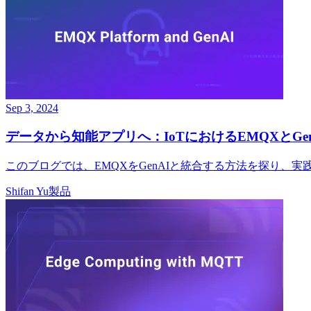
Sep 3, 2024
データから知能アプリへ：IoTにおけるEMQXとGen
このブログでは、EMQXをGenAIと統合する方法を探り、
Shifan Yu
製品