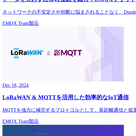
ネットワークの不安定さや切断に悩まされることなく、Durab
EMQX Team
製品
Dec 18, 2024
LoRaWAN & MQTTを活用した効率的なIoT通信
MQTTを強力に補完するプロトコルとして、長距離通信と低
EMQX Team
製品