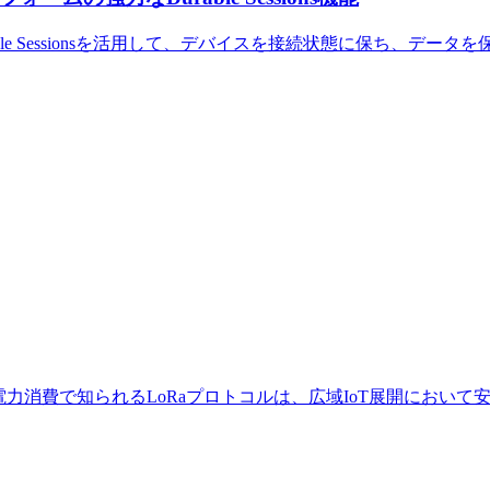
le Sessionsを活用して、デバイスを接続状態に保ち、デ
電力消費で知られるLoRaプロトコルは、広域IoT展開におい