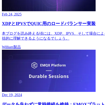
Feb 24, 2025
XDPとIPVSでQUIC用のロードバランサー実装
本ブログを読み終える頃には、XDP、IPVS、そして場合
括的に理解できるようになるでしょう。
William
製品
Dec 19, 2024
データを失わずに常時接続を維持：EMQXプラットフォーム