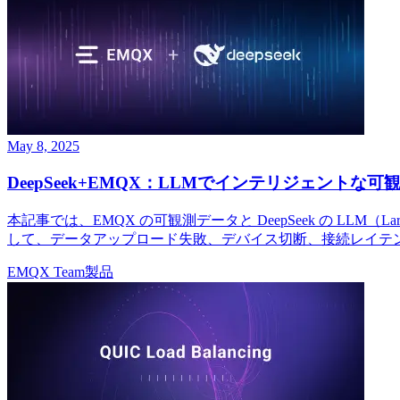
May 8, 2025
DeepSeek+EMQX：LLMでインテリジェント
本記事では、EMQX の可観測データと DeepSeek の LLM
して、データアップロード失敗、デバイス切断、接続レイテ
EMQX Team
製品