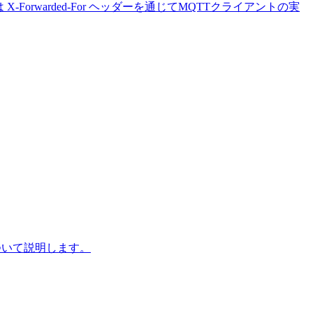
X-Forwarded-For ヘッダーを通じてMQTTクライアントの実
ついて説明します。