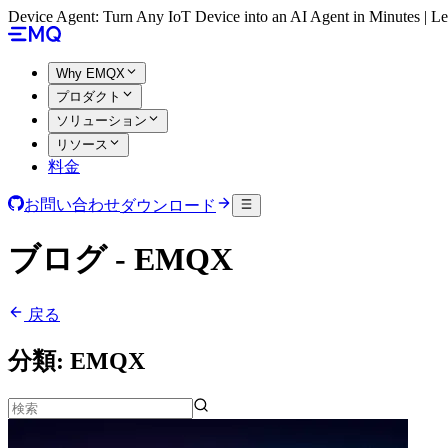
Device Agent: Turn Any IoT Device into an AI Agent in Minutes | 
Why EMQX
プロダクト
ソリューション
リソース
料金
お問い合わせ
ダウンロード
ブログ - EMQX
戻る
分類:
EMQX