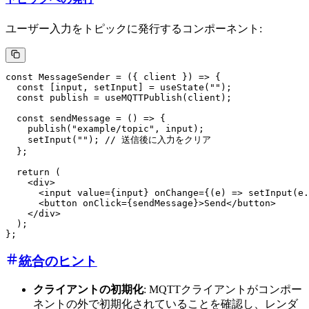
ユーザー入力をトピックに発行するコンポーネント:
const MessageSender = ({ client }) => {

  const [input, setInput] = useState("");

  const publish = useMQTTPublish(client);

  const sendMessage = () => {

    publish("example/topic", input);

    setInput(""); // 送信後に入力をクリア

  };

  return (

    <div>

      <input value={input} onChange={(e) => setInput(e.
      <button onClick={sendMessage}>Send</button>

    </div>

  );

統合のヒント
クライアントの初期化
: MQTTクライアントがコンポー
ネントの外で初期化されていることを確認し、レンダ