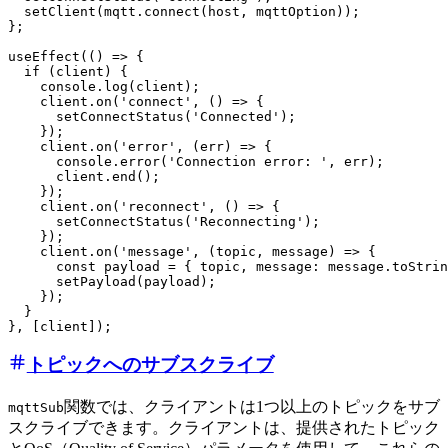
  setClient(mqtt.connect(host, mqttOption));

};

useEffect(() => {

  if (client) {

    console.log(client);

    client.on('connect', () => {

      setConnectStatus('Connected');

    });

    client.on('error', (err) => {

      console.error('Connection error: ', err);

      client.end();

    });

    client.on('reconnect', () => {

      setConnectStatus('Reconnecting');

    });

    client.on('message', (topic, message) => {

      const payload = { topic, message: message.toStrin
      setPayload(payload);

    });

  }

トピックへのサブスクライブ
関数では、クライアントは1つ以上のトピックをサブ
mqttSub
スクライブできます。クライアントは、提供されたトピック