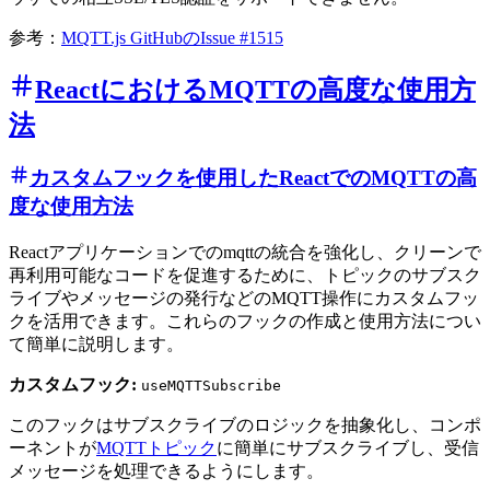
参考：
MQTT.js GitHubのIssue #1515
ReactにおけるMQTTの高度な使用方
法
カスタムフックを使用したReactでのMQTTの高
度な使用方法
Reactアプリケーションでのmqttの統合を強化し、クリーンで
再利用可能なコードを促進するために、トピックのサブスク
ライブやメッセージの発行などのMQTT操作にカスタムフッ
クを活用できます。これらのフックの作成と使用方法につい
て簡単に説明します。
カスタムフック:
useMQTTSubscribe
このフックはサブスクライブのロジックを抽象化し、コンポ
ーネントが
MQTTトピック
に簡単にサブスクライブし、受信
メッセージを処理できるようにします。