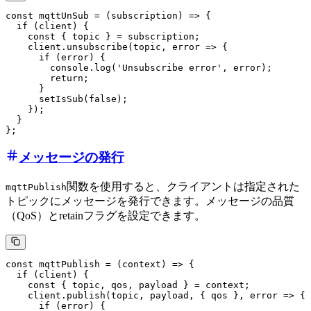
const mqttUnSub = (subscription) => {

  if (client) {

    const { topic } = subscription;

    client.unsubscribe(topic, error => {

      if (error) {

        console.log('Unsubscribe error', error);

        return;

      }

      setIsSub(false);

    });

  }

メッセージの発行
関数を使用すると、クライアントは指定された
mqttPublish
トピックにメッセージを発行できます。メッセージの品質
（QoS）とretainフラグを設定できます。
const mqttPublish = (context) => {

  if (client) {

    const { topic, qos, payload } = context;

    client.publish(topic, payload, { qos }, error => {

      if (error) {
