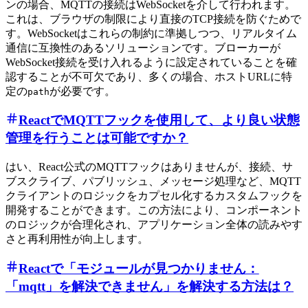
ンの場合、MQTTの接続はWebSocketを介して行われます。
これは、ブラウザの制限により直接のTCP接続を防ぐためで
す。WebSocketはこれらの制約に準拠しつつ、リアルタイム
通信に互換性のあるソリューションです。ブローカーが
WebSocket接続を受け入れるように設定されていることを確
認することが不可欠であり、多くの場合、ホストURLに特
定の
が必要です。
path
ReactでMQTTフックを使用して、より良い状態
管理を行うことは可能ですか？
はい、React公式のMQTTフックはありませんが、接続、サ
ブスクライブ、パブリッシュ、メッセージ処理など、MQTT
クライアントのロジックをカプセル化するカスタムフックを
開発することができます。この方法により、コンポーネント
のロジックが合理化され、アプリケーション全体の読みやす
さと再利用性が向上します。
Reactで「モジュールが見つかりません：
「mqtt」を解決できません」を解決する方法は？