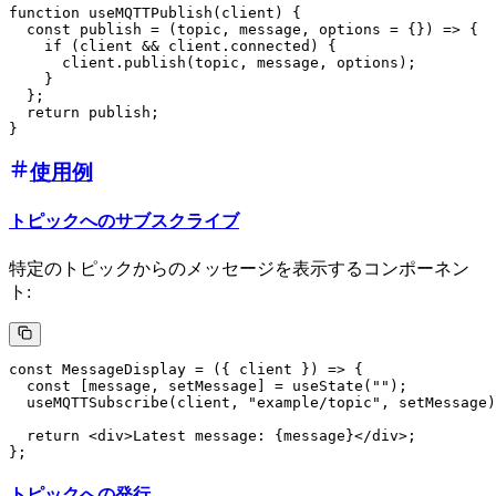
function useMQTTPublish(client) {

  const publish = (topic, message, options = {}) => {

    if (client && client.connected) {

      client.publish(topic, message, options);

    }

  };

  return publish;

使用例
トピックへのサブスクライブ
特定のトピックからのメッセージを表示するコンポーネン
ト:
const MessageDisplay = ({ client }) => {

  const [message, setMessage] = useState("");

  useMQTTSubscribe(client, "example/topic", setMessage)
  return <div>Latest message: {message}</div>;

トピックへの発行