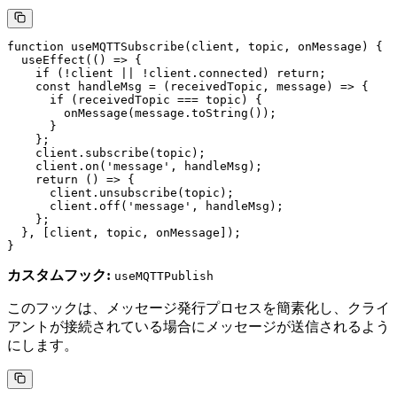
function useMQTTSubscribe(client, topic, onMessage) {

  useEffect(() => {

    if (!client || !client.connected) return;

    const handleMsg = (receivedTopic, message) => {

      if (receivedTopic === topic) {

        onMessage(message.toString());

      }

    };

    client.subscribe(topic);

    client.on('message', handleMsg);

    return () => {

      client.unsubscribe(topic);

      client.off('message', handleMsg);

    };

  }, [client, topic, onMessage]);

カスタムフック:
useMQTTPublish
このフックは、メッセージ発行プロセスを簡素化し、クライ
アントが接続されている場合にメッセージが送信されるよう
にします。