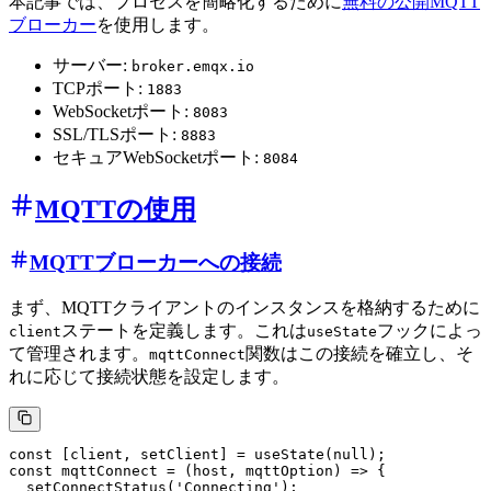
本記事では、プロセスを簡略化するために
無料の公開MQTT
ブローカー
を使用します。
サーバー:
broker.emqx.io
TCPポート:
1883
WebSocketポート:
8083
SSL/TLSポート:
8883
セキュアWebSocketポート:
8084
MQTTの使用
MQTTブローカーへの接続
まず、MQTTクライアントのインスタンスを格納するために
ステートを定義します。これは
フックによっ
client
useState
て管理されます。
関数はこの接続を確立し、そ
mqttConnect
れに応じて接続状態を設定します。
const [client, setClient] = useState(null);

const mqttConnect = (host, mqttOption) => {

  setConnectStatus('Connecting');
