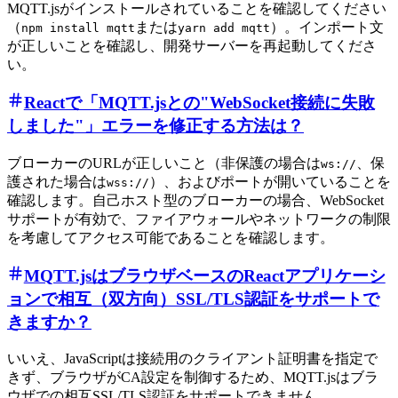
MQTT.jsがインストールされていることを確認してください
（
または
）。インポート文
npm install mqtt
yarn add mqtt
が正しいことを確認し、開発サーバーを再起動してくださ
い。
Reactで「MQTT.jsとの"WebSocket接続に失敗
しました"」エラーを修正する方法は？
ブローカーのURLが正しいこと（非保護の場合は
、保
ws://
護された場合は
）、およびポートが開いていることを
wss://
確認します。自己ホスト型のブローカーの場合、WebSocket
サポートが有効で、ファイアウォールやネットワークの制限
を考慮してアクセス可能であることを確認します。
MQTT.jsはブラウザベースのReactアプリケーシ
ョンで相互（双方向）SSL/TLS認証をサポートで
きますか？
いいえ、JavaScriptは接続用のクライアント証明書を指定で
きず、ブラウザがCA設定を制御するため、MQTT.jsはブラ
ウザでの相互SSL/TLS認証をサポートできません。