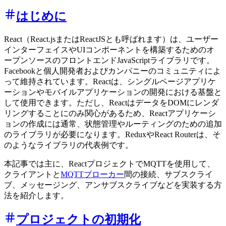
はじめに
React（React.jsまたはReactJSとも呼ばれます）は、ユーザー
インターフェイスやUIコンポーネントを構築するためのオ
ープンソースのフロントエンドJavaScriptライブラリです。
Facebookと個人開発者およびカンパニーのコミュニティによ
って維持されています。Reactは、シングルページアプリケ
ーションやモバイルアプリケーションの開発における基盤と
して使用できます。ただし、ReactはデータをDOMにレンダ
リングすることにのみ関心があるため、Reactアプリケーシ
ョンの作成には通常、状態管理やルーティングのための追加
のライブラリが必要になります。ReduxやReact Routerは、そ
のようなライブラリの代表例です。
本記事では主に、ReactプロジェクトでMQTTを使用して、
クライアントと
MQTTブローカー
間の接続、サブスクライ
ブ、メッセージング、アンサブスクライブなどを実装する方
法を紹介します。
プロジェクトの初期化