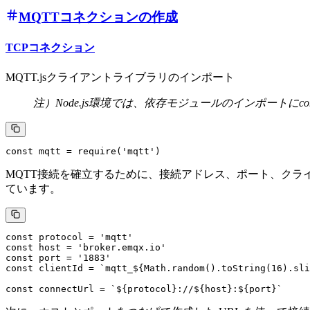
MQTTコネクションの作成
TCPコネクション
MQTT.jsクライアントライブラリのインポート
注）Node.js環境では、依存モジュールのインポートにc
MQTT接続を確立するために、接続アドレス、ポート、クライア
ています。
const protocol = 'mqtt'

const host = 'broker.emqx.io'

const port = '1883'

const clientId = `mqtt_${Math.random().toString(16).sli