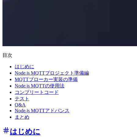
目次
はじめに
Node.js MQTTプロジェクト準備編
MQTTブローカー実装の準備
Node.js MQTTの使用法
コンプリートコード
テスト
Q&A
Node.js MQTTアドバンス
まとめ
はじめに