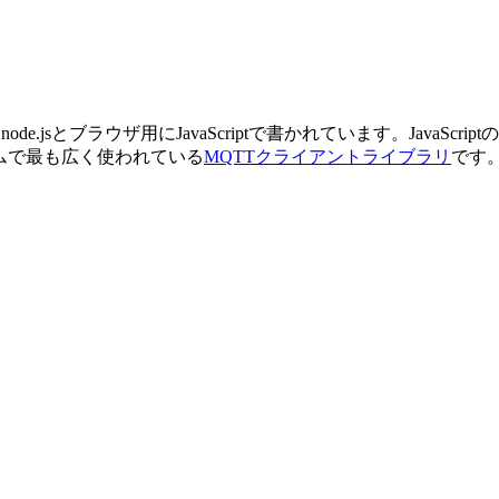
e.jsとブラウザ用にJavaScriptで書かれています。JavaSc
ステムで最も広く使われている
MQTTクライアントライブラリ
です